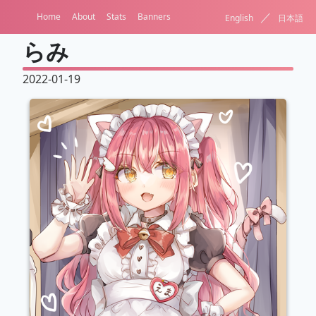
／
Home
About
Stats
Banners
English
日本語
らみ
2022-01-19