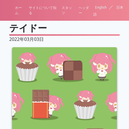
／
English
日本
ホー
サイトについて知
スタッ
ヘッダ
ム
る
ツ
ー
語
テイドー
2022年03月03日