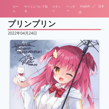
／
English
日本
ホー
サイトについて知
スタッ
ヘッダ
ム
る
ツ
ー
語
プリンプリン
2022年04月24日