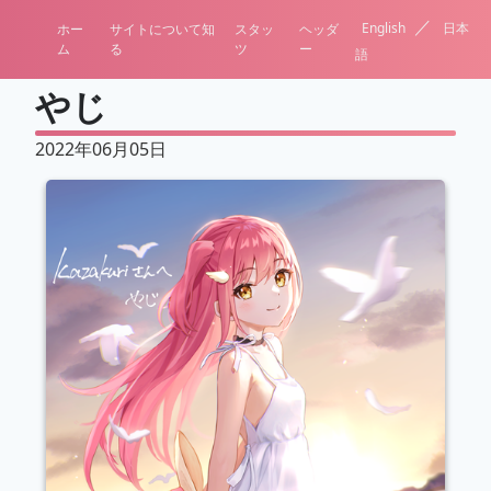
／
English
日本
ホー
サイトについて知
スタッ
ヘッダ
ム
る
ツ
ー
語
やじ
2022年06月05日