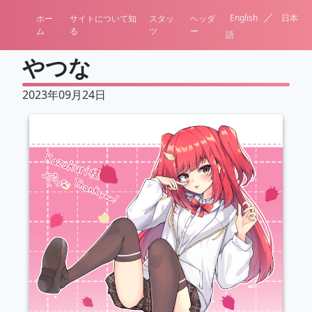
／
English
日本
ホー
サイトについて知
スタッ
ヘッダ
ム
る
ツ
ー
語
やつな
2023年09月24日