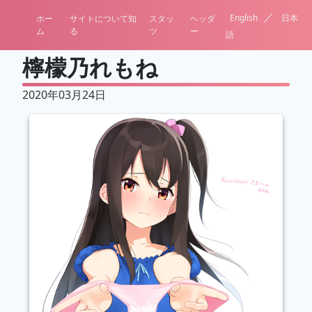
／
English
日本
ホー
サイトについて知
スタッ
ヘッダ
ム
る
ツ
ー
語
檸檬乃れもね
2020年03月24日