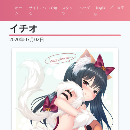
／
English
日本
ホー
サイトについて知
スタッ
ヘッダ
ム
る
ツ
ー
語
イチオ
2020年07月02日