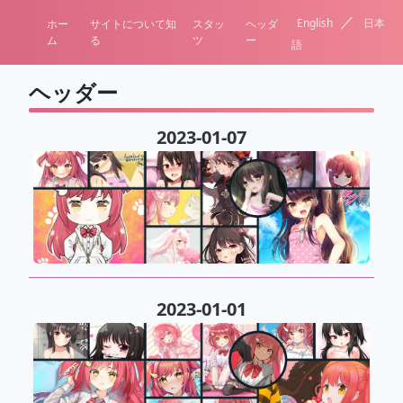
／
English
日本
ホー
サイトについて知
スタッ
ヘッダ
ム
る
ツ
ー
語
ヘッダー
2023-01-07
2023-01-01