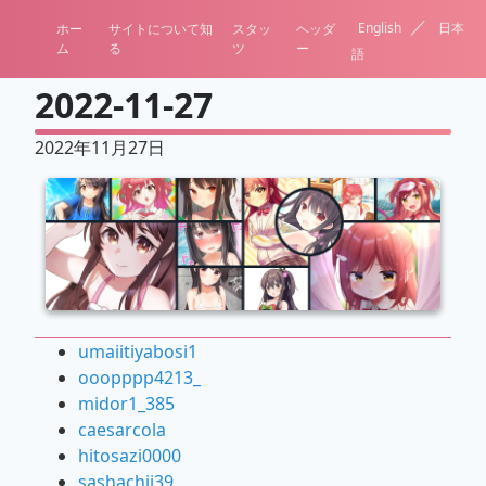
／
English
日本
ホー
サイトについて知
スタッ
ヘッダ
ム
る
ツ
ー
語
2022-11-27
2022年11月27日
umaiitiyabosi1
ooopppp4213_
midor1_385
caesarcola
hitosazi0000
sashachii39