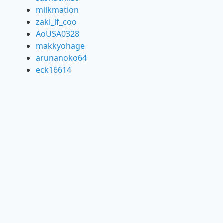
milkmation
zaki_lf_coo
AoUSA0328
makkyohage
arunanoko64
eck16614